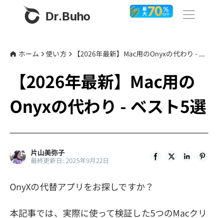
Dr.Buho
ホーム
ホーム
使い方
【2026年最新】Mac用のOnyxの代わり - ベスト5選
【2026年最新】Mac用の
製品
Onyxの代わり - ベスト5選
BuhoCleaner
ストア
BuhoUnlocker
BuhoRepair
ブログ
片山美弥子
BuhoNTFS
最終更新日: 2025年9月22日
BuhoBarX
その他
OnyXの代替アプリをお探しですか？
BuhoLaunchpad
Dr.Buhoについて
本記事では、実際に使って検証した5つのMacクリ
サポート