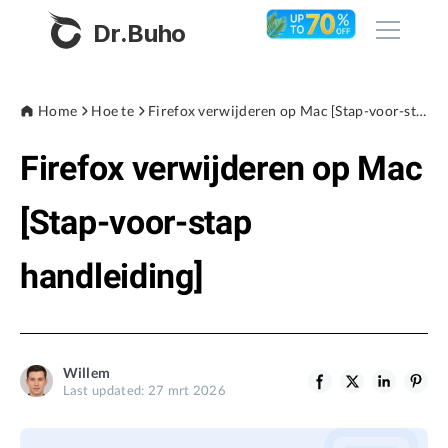
Dr.Buho
Home
Home
Hoe te
Firefox verwijderen op Mac [Stap-voor-stap handleiding]
Firefox verwijderen op Mac
Products
BuhoCleaner
[Stap-voor-stap
Store
BuhoUnlocker
handleiding]
BuhoRepair
Blog
BuhoNTFS
BuhoBarX
Company
Willem
BuhoLaunchpad
Last updated: 27 mrt 2026
About
Support