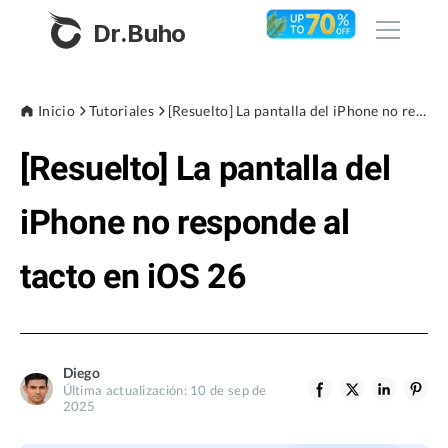
Dr.Buho
Inicio
Inicio
Tutoriales
[Resuelto] La pantalla del iPhone no responde al tacto en iOS 26
[Resuelto] La pantalla del
Productos
BuhoCleaner
iPhone no responde al
Tienda
BuhoUnlocker
tacto en iOS 26
BuhoRepair
Blog
BuhoNTFS
BuhoBarX
Empresa
Diego
BuhoLaunchpad
Última actualización: 10 de sep de
Sobre nosotros
2025
Asistencia