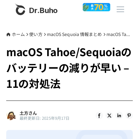
Dr.Buho
ホーム
ホーム
使い方
macOS Sequoia 情報まとめ
macOS Tahoe/Sequoiaのバッテリーの減りが早い – 11の対処法
macOS Tahoe/Sequoiaの
製品
バッテリーの減りが早い –
BuhoCleaner
ストア
BuhoUnlocker
11の対処法
BuhoRepair
ブログ
BuhoNTFS
BuhoBarX
その他
土方さん
最終更新日: 2025年9月17日
BuhoLaunchpad
Dr.Buhoについて
サポート