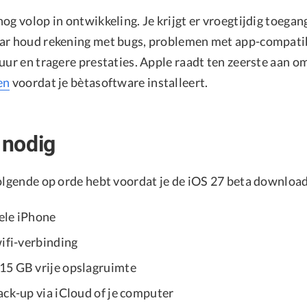
og volop in ontwikkeling. Je krijgt er vroegtijdig toega
ar houd rekening met bugs, problemen met app-compatibi
uur en tragere prestaties. Apple raadt ten zeerste aan o
en
voordat je bètasoftware installeert.
 nodig
volgende op orde hebt voordat je de iOS 27 beta download
ele iPhone
wifi-verbinding
15 GB vrije opslagruimte
ack-up via iCloud of je computer