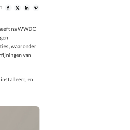
ST
e heeft na WWDC
jgen
cties, waaronder
rfijningen van
installeert, en