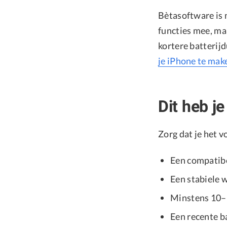
Bètasoftware is n
functies mee, ma
kortere batterijd
je iPhone te mak
Dit heb je
Zorg dat je het 
Een compatib
Een stabiele 
Minstens 10–
Een recente b