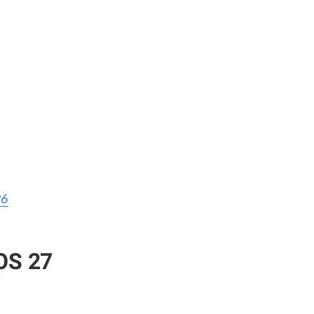
26
iOS 27