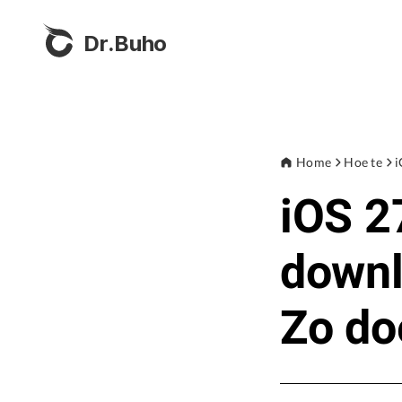
Dr.Buho
Home
Hoe te
i
iOS 2
downl
Zo do