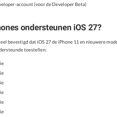
eloper-account (voor de Developer Beta)
hones ondersteunen iOS 27?
cieel bevestigd dat iOS 27 de iPhone 11 en nieuwere mod
dersteunde toestellen:
ie
ie
ie
ie
ie
ie