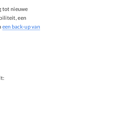
ng tot nieuwe
liteit, een
m
een back-up van
t: