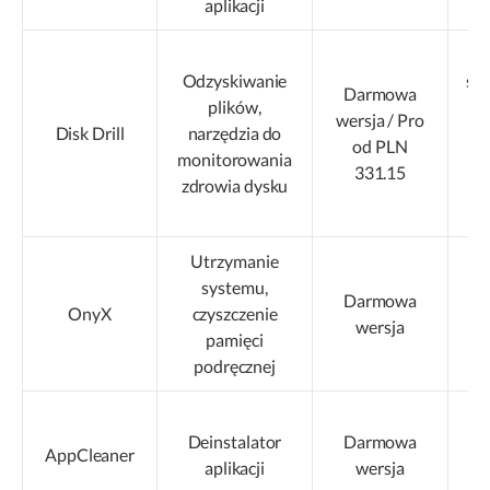
aplikacji
U
Odzyskiwanie
sk
Darmowa
plików,
wersja / Pro
Disk Drill
narzędzia do
o
od PLN
monitorowania
331.15
zdrowia dysku
z
Utrzymanie
Za
systemu,
u
Darmowa
OnyX
czyszczenie
p
wersja
pamięci
podręcznej
s
Deinstalator
Darmowa
AppCleaner
aplikacji
wersja