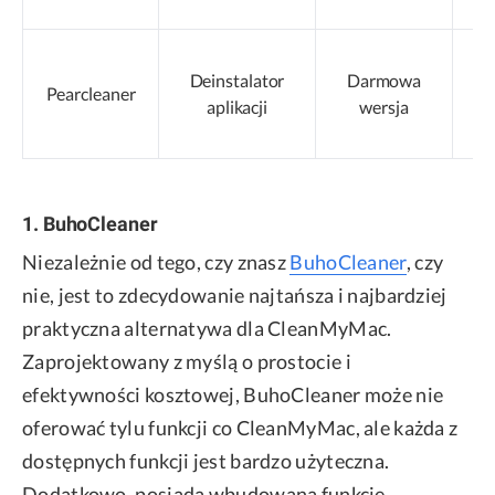
U
Deinstalator
Darmowa
Pearcleaner
aplikacji
wersja
1. BuhoCleaner
Niezależnie od tego, czy znasz
BuhoCleaner
, czy
nie, jest to zdecydowanie najtańsza i najbardziej
praktyczna alternatywa dla CleanMyMac.
Zaprojektowany z myślą o prostocie i
efektywności kosztowej, BuhoCleaner może nie
oferować tylu funkcji co CleanMyMac, ale każda z
dostępnych funkcji jest bardzo użyteczna.
Dodatkowo, posiada wbudowaną funkcję