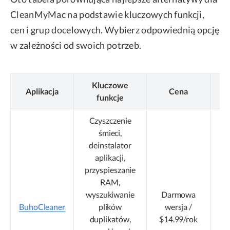
CleanMyMac na podstawie kluczowych funkcji,
cen i grup docelowych. Wybierz odpowiednią opcję
w zależności od swoich potrzeb.
Kluczowe
Aplikacja
Cena
N
funkcje
Czyszczenie
śmieci,
deinstalator
aplikacji,
przyspieszanie
RAM,
K
wyszukiwanie
Darmowa
BuhoCleaner
plików
wersja /
duplikatów,
$14.99/rok
c