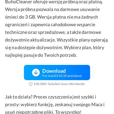
BuhoCleaner oferuje wersję próbną oraz płatną.
Wersja próbna pozwala na darmowe usuwanie
śmieci do 3 GB. Wersja płatna nie ma żadnych
ograniczeń i zapewnia całodobowe wsparcie
techniczne oraz sprzedażowe, a także darmowe
dożywotnie aktualizacje. Wszystkie plany opierają
się na dostępie dożywotnim. Wybierz plan, który
najlepiej pasuje do Twoich potrzeb.
Download
For macOS 10.10 and above
100,000+ Satisfied Users Worldwide
Jak to działa? Proces czyszczenia jest szybki i
prosty: wybierz funkcję, zeskanuj swojego Maca i
usuń niepotrzebne pliki. To wszystko!