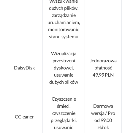
wyszukiwanie
uż
dużych plików,
zarządzanie
uruchamianiem,
monitorowanie
stanu systemu
U
Wizualizacja
przestrzeni
Jednorazowa
DaisyDisk
dyskowej,
płatność
cz
usuwanie
49,99 PLN
dużych plików
Czyszczenie
śmieci,
Darmowa
P
czyszczenie
wersja / Pro
cz
CCleaner
przeglądarki,
od 99,00
usuwanie
zł/rok
p