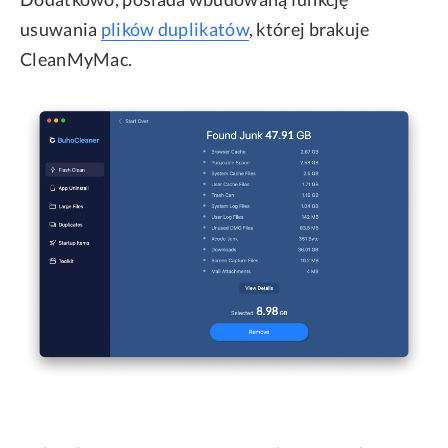
usuwania
plików duplikatów
, której brakuje
CleanMyMac.