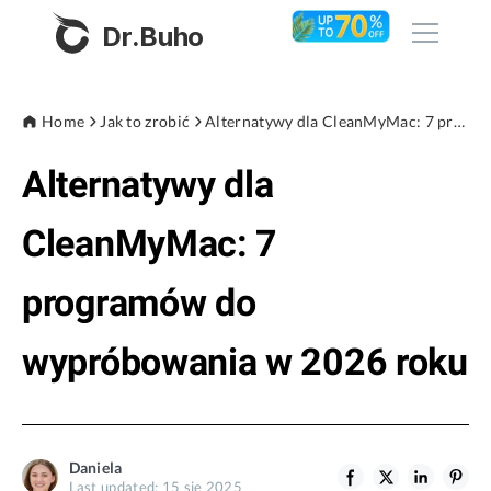
Dr.Buho
Home
Home
Jak to zrobić
Alternatywy dla CleanMyMac: 7 programów do wypróbowania w 2026 roku
Alternatywy dla
Products
BuhoCleaner
CleanMyMac: 7
Store
BuhoUnlocker
programów do
BuhoRepair
Blog
BuhoNTFS
wypróbowania w 2026 roku
BuhoBarX
Company
BuhoLaunchpad
About
Daniela
Support
Last updated: 15 sie 2025