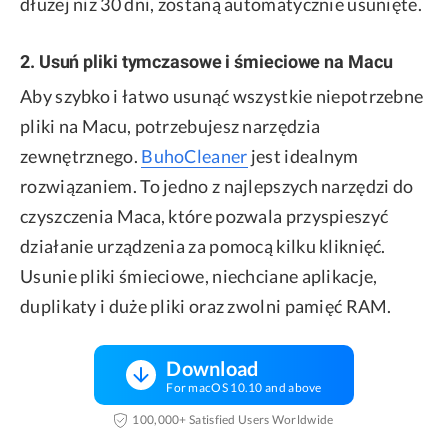
dłużej niż 30 dni, zostaną automatycznie usunięte.
2. Usuń pliki tymczasowe i śmieciowe na Macu
Aby szybko i łatwo usunąć wszystkie niepotrzebne
pliki na Macu, potrzebujesz narzędzia
zewnętrznego.
BuhoCleaner
jest idealnym
rozwiązaniem. To jedno z najlepszych narzędzi do
czyszczenia Maca, które pozwala przyspieszyć
działanie urządzenia za pomocą kilku kliknięć.
Usunie pliki śmieciowe, niechciane aplikacje,
duplikaty i duże pliki oraz zwolni pamięć RAM.
Download
For macOS 10.10 and above
100,000+ Satisfied Users Worldwide