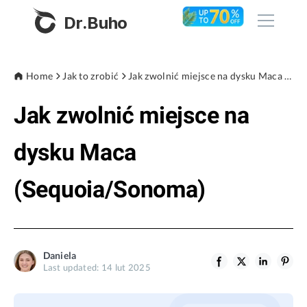
Dr.Buho
Home
Home
Jak to zrobić
Jak zwolnić miejsce na dysku Maca (Sequoia/Sonoma)
Jak zwolnić miejsce na
Products
BuhoCleaner
dysku Maca
Store
BuhoUnlocker
(Sequoia/Sonoma)
BuhoRepair
Blog
BuhoNTFS
BuhoBarX
Company
Daniela
BuhoLaunchpad
Last updated: 14 lut 2025
About
Support