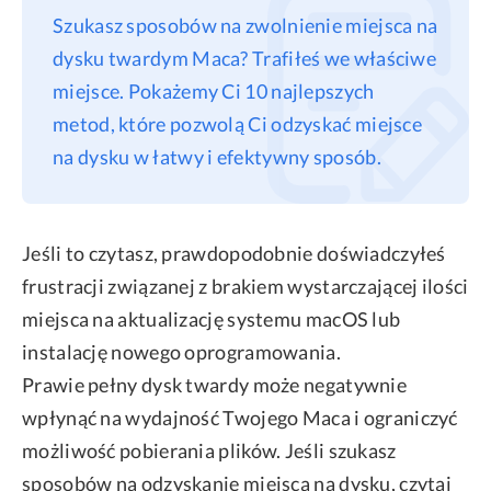
Szukasz sposobów na zwolnienie miejsca na
Privacy
dysku twardym Maca? Trafiłeś we właściwe
Terms
miejsce. Pokażemy Ci 10 najlepszych
Refund
metod, które pozwolą Ci odzyskać miejsce
na dysku w łatwy i efektywny sposób.
Jeśli to czytasz, prawdopodobnie doświadczyłeś
frustracji związanej z brakiem wystarczającej ilości
miejsca na aktualizację systemu macOS lub
instalację nowego oprogramowania.
Prawie pełny dysk twardy może negatywnie
wpłynąć na wydajność Twojego Maca i ograniczyć
możliwość pobierania plików. Jeśli szukasz
sposobów na odzyskanie miejsca na dysku, czytaj