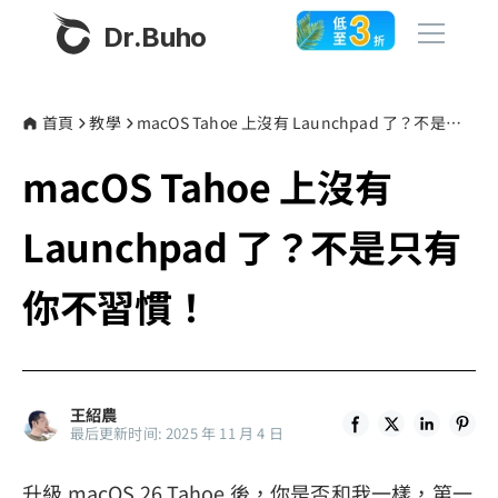
Dr.Buho
首頁
首頁
教學
macOS Tahoe 上沒有 Launchpad 了？不是只有你不習慣！
macOS Tahoe 上沒有
產品
BuhoCleaner
Launchpad 了？不是只有
商店
BuhoUnlocker
你不習慣！
BuhoRepair
部落格
BuhoNTFS
BuhoBarX
更多
王紹農
BuhoLaunchpad
最后更新时间: 2025 年 11 月 4 日
關於我們
升級 macOS 26 Tahoe 後，你是否和我一樣，第一
聯絡我們