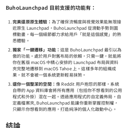
BuhoLaunchpad 目前支援的功能有：
完美還原原生體驗：
為了確保流暢度與視覺效果能無限接
近原生 Launchpad，BuhoLaunchpad 從滑動手勢到圖
標動畫，每一個細節都力求給用戶「就是這個感覺」的熟
悉體驗。
獨家「一鍵遷移」功能：
這是 BuhoLaunchpad 最引以為
傲的功能。處於用戶對舊布局的依賴，只需一鍵，就能將
你在舊版 macOS 中精心安排的 Launchpad 布局與資料
夾完整地遷移到 macOS Tahoe 上。這樣多年的組織成
果，就不會被一個系統更新輕易抹煞。
還你一個整潔的空間：
像 Reddit 用戶抱怨的那樣，系統
自帶的 App 資料庫會將所有應用（包括你不想看到的公用
程式和外掛）混在一起。透過應用程式的自定義佈局，自
定義檔案夾, BuhoLaunchpad 能讓你重新掌握控制權，
只顯示你想看到的應用，打造純淨的個人化啟動中心。
結論