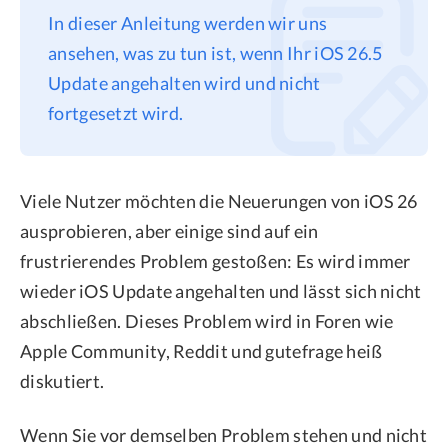
In dieser Anleitung werden wir uns
Datenschutz
ansehen, was zu tun ist, wenn Ihr iOS 26.5
Rechtliches
Update angehalten wird und nicht
Refund Policy
fortgesetzt wird.
Viele Nutzer möchten die Neuerungen von iOS 26
ausprobieren, aber einige sind auf ein
frustrierendes Problem gestoßen: Es wird immer
wieder iOS Update angehalten und lässt sich nicht
abschließen. Dieses Problem wird in Foren wie
Apple Community, Reddit und gutefrage heiß
diskutiert.
Wenn Sie vor demselben Problem stehen und nicht