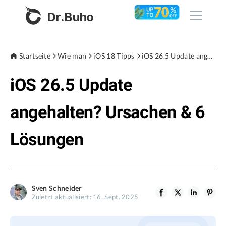
Dr.Buho
Startseite
Startseite
Wie man
iOS 18 Tipps
iOS 26.5 Update angehalten? Ursachen & 6 Lösungen
iOS 26.5 Update
Produkte
BuhoCleaner
angehalten? Ursachen & 6
Store
BuhoUnlocker
Lösungen
BuhoRepair
Blog
BuhoNTFS
BuhoBarX
Unternehmen
Sven Schneider
BuhoLaunchpad
Zuletzt aktualisiert: 16. Sept. 2025
Über uns
Unterstützung