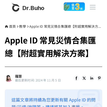
Dr.Buho
首頁
首頁
教學
Apple ID 常見災情合集匯總【附超實用解決方案】
Apple ID 常見災情合集匯
產品
BuhoCleaner
總【附超實用解決方案】
商店
BuhoUnlocker
BuhoRepair
部落格
BuhoNTFS
羅慧
最后更新时间: 2024 年 11 月 5 日
BuhoBarX
更多
BuhoLaunchpad
關於我們
這篇文章將持續為您更新有關 Apple ID 的問
聯絡我們
題/災情/故障等。建議將其加入書籤。