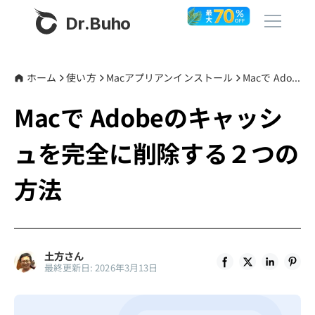
Dr.Buho
ホーム
ホーム
使い方
Macアプリアンインストール
Macで Adobeのキャッシュを完全に削除する２つの方法
Macで Adobeのキャッシ
製品
ュを完全に削除する２つの
BuhoCleaner
ストア
BuhoUnlocker
方法
BuhoRepair
ブログ
BuhoNTFS
BuhoBarX
その他
土方さん
最終更新日: 2026年3月13日
BuhoLaunchpad
Dr.Buhoについて
サポート