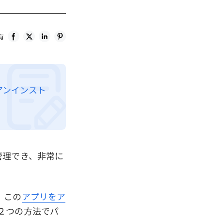
有
をアンインスト
直接管理でき、非常に
、この
アプリをア
２つの方法でパ