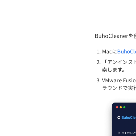
BuhoClean
Macに
Buho
「アンインス
索します。
VMware F
ラウンドで実