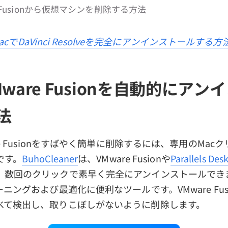
e Fusionから仮想マシンを削除する方法
acでDaVinci Resolveを完全にアンインストールする方
Mware Fusionを自動的にアン
法
re Fusionをすばやく簡単に削除するには、専用のMac
です。
BuhoCleaner
は、VMware Fusionや
Parallels Des
、数回のクリックで素早く完全にアンインストールでき
ニングおよび最適化に便利なツールです。VMware Fus
べて検出し、取りこぼしがないように削除します。