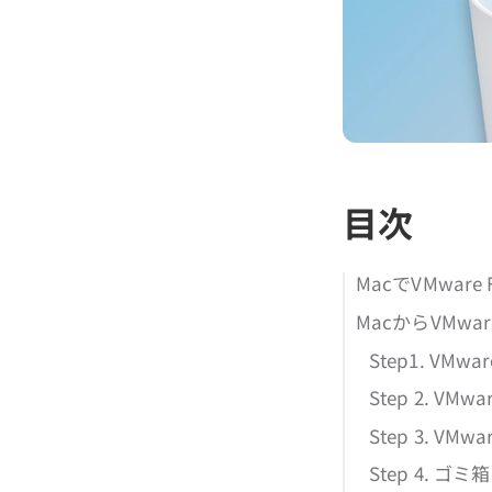
目次
MacでVMwar
MacからVMwa
Step1. VMw
Step 2. VM
Step 3. V
Step 4. ゴ