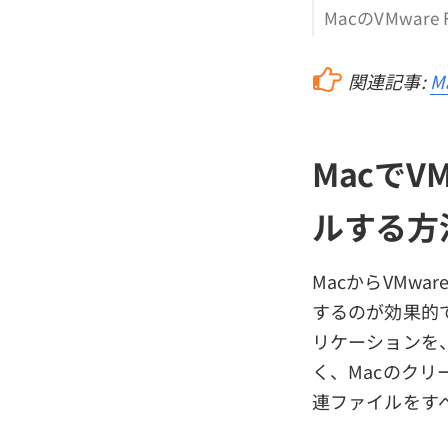
MacのVMwar
関連記事:
M
MacでV
ルする方
MacからVMwa
するのが効果的
リケーションを
く、Macのクリー
連ファイルをす