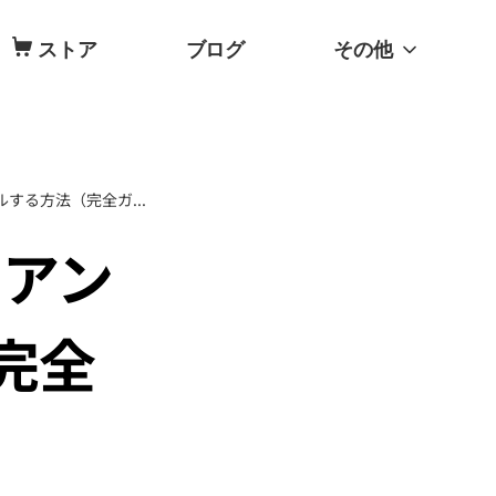
ストア
ブログ
その他
MacでVMware Fusionをアンインストールする方法（完全ガイド）
をアン
完全