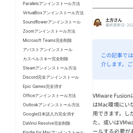
Parallelsアンインストール方法
VirtualBoxアンインストール方法
土方さん
Soundflowerアンインストール
最終更新日: 20
Zoomアンインストール方法
Microsoft Teams完全削除
アバストアンインストール
この記事では、
カスペルスキー完全削除
介します。ご
Steamアンインストール方法
Discord完全アンインストール
Epic Games完全消す
VMware F
Officeアンインストール方法
はMac環境にい
Outlookアンインストール方法
用できます。しかし
Google日本語入力完全消す
た、或いはVMwa
DaVinci Resolve完全削除
ールする必要があ
Kindle for Macアンインストール