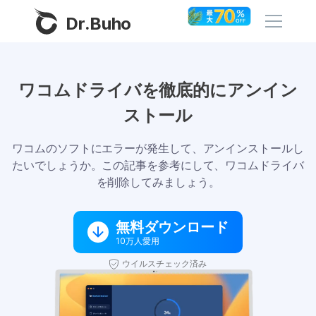
Dr.Buho
ホーム
ワコムドライバを徹底的にアンイン
ストール
製品
BuhoCleaner
ワコムのソフトにエラーが発生して、アンインストールし
ストア
たいでしょうか。この記事を参考にして、ワコムドライバ
BuhoUnlocker
を削除してみましょう。
BuhoRepair
ブログ
BuhoNTFS
無料ダウンロード
10万人愛用
BuhoBarX
その他
ウイルスチェック済み
BuhoLaunchpad
Dr.Buhoについて
サポート