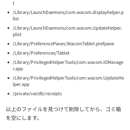
t
/Library/LaunchDaemons/com.wacom.displayhelper.p
list
/Library/LaunchDaemons/com.wacom.UpdateHelper.
plist
/Library/PreferencePanes/WacomTablet.prefpane
/Library/Preferences/Tablet
/Library/PrivilegedHelperTools/com.wacom.IOManage
r.app
/Library/PrivilegedHelperTools/com.wacom.UpdateHe
lper.app
/private/var/db/receipts
以上のファイルを見つけて削除してから、ゴミ箱
を空にします。